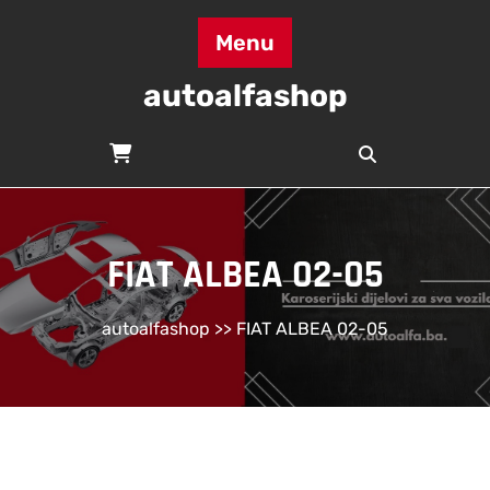
Skip
to
Menu
content
autoalfashop
FIAT ALBEA 02-05
autoalfashop
>> FIAT ALBEA 02-05