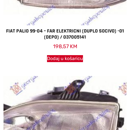
FIAT PALIO 99-04 – FAR ELEKTRICNI (DUPLO SOCIVO) -01
(DEPO) / 037005141
198,57
KM
Dodaj u košaricu