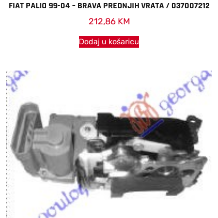
FIAT PALIO 99-04 – BRAVA PREDNJIH VRATA / 037007212
212,86
KM
Dodaj u košaricu