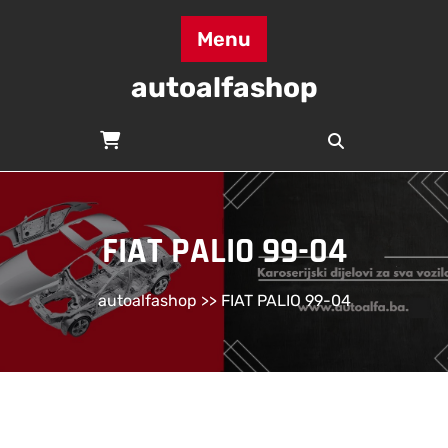
Skip
to
Menu
content
autoalfashop
FIAT PALIO 99-04
autoalfashop
>> FIAT PALIO 99-04