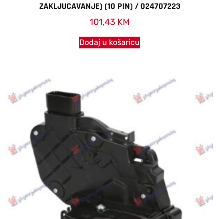
ZAKLJUCAVANJE) (10 PIN) / 024707223
101,43
KM
Dodaj u košaricu