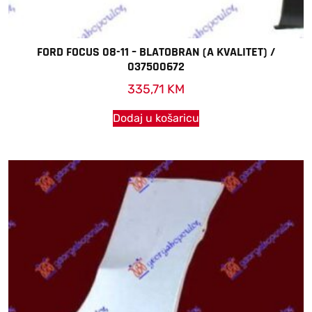
FORD FOCUS 08-11 – BLATOBRAN (A KVALITET) /
037500672
335,71
KM
Dodaj u košaricu