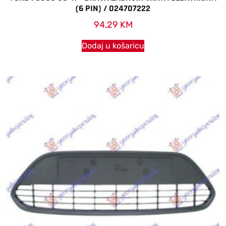
(6 PIN) / 024707222
94,29
KM
Dodaj u košaricu