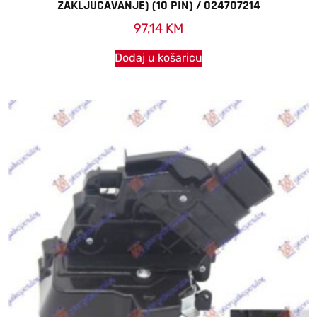
ZAKLJUCAVANJE) (10 PIN) / 024707214
97,14
KM
Dodaj u košaricu