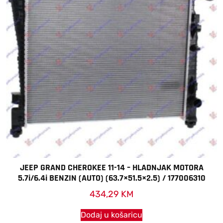
JEEP GRAND CHEROKEE 11-14 – HLADNJAK MOTORA
5.7i/6.4i BENZIN (AUTO) (63.7×51.5×2.5) / 177006310
434,29
KM
Dodaj u košaricu