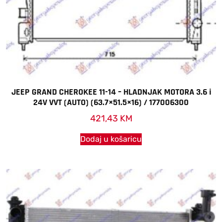
JEEP GRAND CHEROKEE 11-14 – HLADNJAK MOTORA 3.6 i
24V VVT (AUTO) (63.7×51.5×16) / 177006300
421,43
KM
Dodaj u košaricu