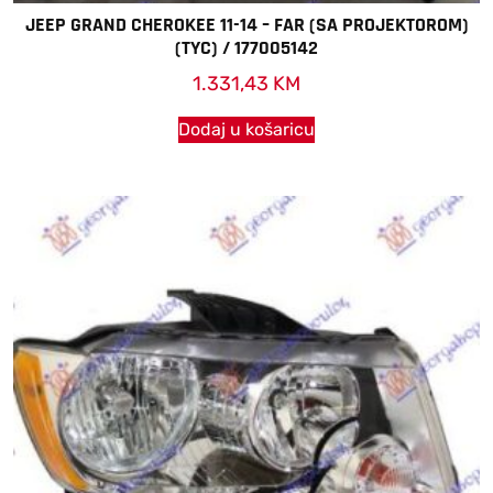
JEEP GRAND CHEROKEE 11-14 – FAR (SA PROJEKTOROM)
(TYC) / 177005142
1.331,43
KM
Dodaj u košaricu