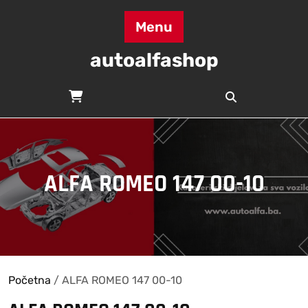
Skip
to
Menu
content
autoalfashop
ALFA ROMEO 147 00-10
Početna
/ ALFA ROMEO 147 00-10