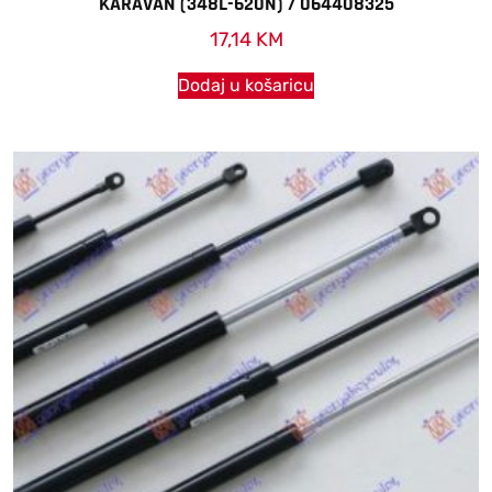
KARAVAN (348L-620N) / 064408325
17,14
KM
Dodaj u košaricu