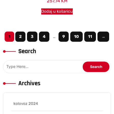
257,14
KM
Dodaj u košaricu
1
2
3
4
…
9
10
11
→
Search
Archives
kolovoz 2024