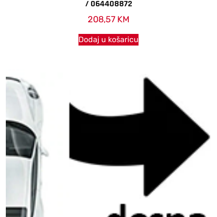
/ 064408872
208,57
KM
Dodaj u košaricu