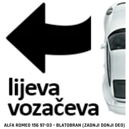
ALFA ROMEO 156 97-03 – BLATOBRAN (ZADNJI DONJI DEO)