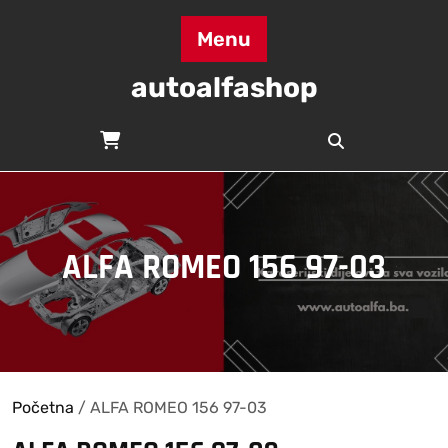
Skip
to
Menu
content
autoalfashop
ALFA ROMEO 156 97-03
Početna
/ ALFA ROMEO 156 97-03