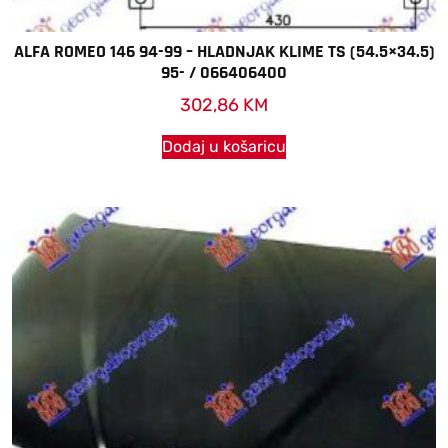
ALFA ROMEO 146 94-99 – HLADNJAK KLIME TS (54.5×34.5)
95- / 066406400
302,86
KM
Dodaj u košaricu