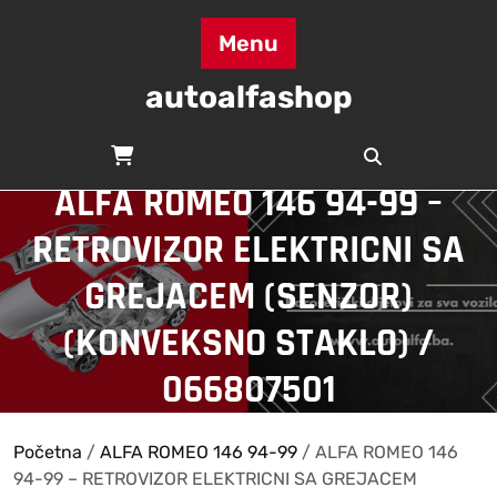
Skip
to
Menu
content
autoalfashop
ALFA ROMEO 146 94-99 –
RETROVIZOR ELEKTRICNI SA
GREJACEM (SENZOR)
(KONVEKSNO STAKLO) /
066807501
Početna
/
ALFA ROMEO 146 94-99
/ ALFA ROMEO 146
94-99 – RETROVIZOR ELEKTRICNI SA GREJACEM