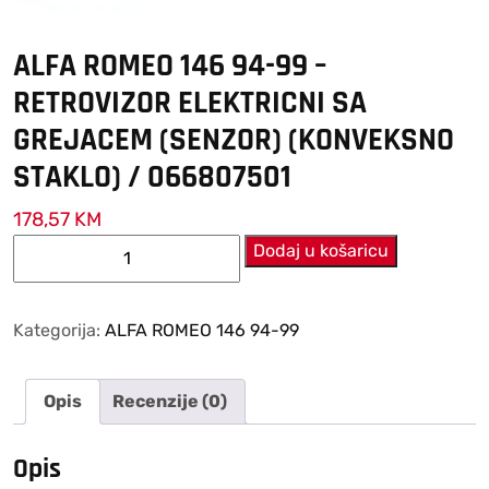
ALFA ROMEO 146 94-99 –
RETROVIZOR ELEKTRICNI SA
GREJACEM (SENZOR) (KONVEKSNO
STAKLO) / 066807501
178,57
KM
ALFA
Dodaj u košaricu
ROMEO
146
94-
Kategorija:
ALFA ROMEO 146 94-99
99
–
Opis
Recenzije (0)
RETROVIZOR
ELEKTRICNI
SA
Opis
GREJACEM