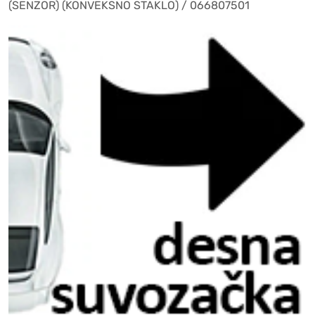
(SENZOR) (KONVEKSNO STAKLO) / 066807501