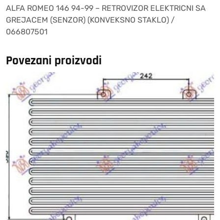
ALFA ROMEO 146 94-99 – RETROVIZOR ELEKTRICNI SA
(SENZOR)
GREJACEM (SENZOR) (KONVEKSNO STAKLO) /
(KONVEKSNO
066807501
STAKLO)
/
066807501
Povezani proizvodi
količina