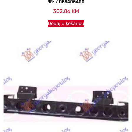
95- / 066406400
302,86
KM
Dodaj u košaricu