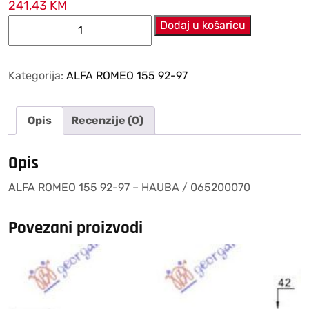
241,43
KM
ALFA
Dodaj u košaricu
ROMEO
155
92-
Kategorija:
ALFA ROMEO 155 92-97
97
–
Opis
Recenzije (0)
HAUBA
/
065200070
Opis
količina
ALFA ROMEO 155 92-97 – HAUBA / 065200070
Povezani proizvodi