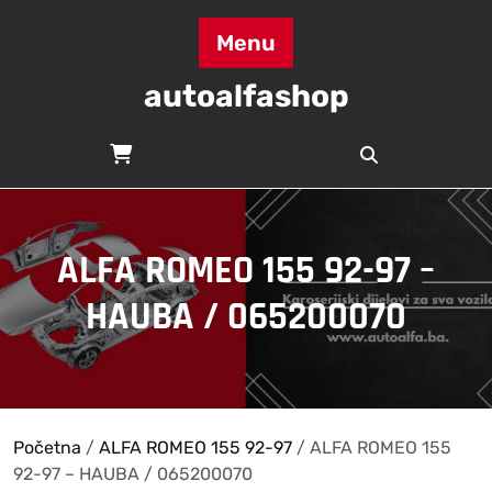
Skip
to
Menu
content
autoalfashop
ALFA ROMEO 155 92-97 –
HAUBA / 065200070
Početna
/
ALFA ROMEO 155 92-97
/ ALFA ROMEO 155
92-97 – HAUBA / 065200070