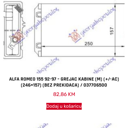
ALFA ROMEO 155 92-97 – GREJAC KABINE (M) (+/-AC)
(246×157) (BEZ PREKIDACA) / 037706500
82,86
KM
Dodaj u košaricu