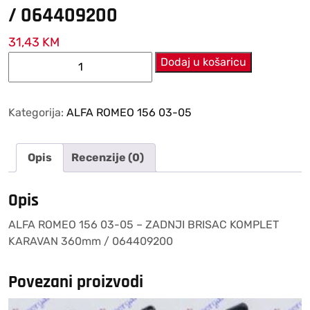
/ 064409200
31,43
KM
ALFA
Dodaj u košaricu
ROMEO
156
03-
Kategorija:
ALFA ROMEO 156 03-05
05
–
Opis
Recenzije (0)
ZADNJI
BRISAC
KOMPLET
Opis
KARAVAN
ALFA ROMEO 156 03-05 – ZADNJI BRISAC KOMPLET
360mm
KARAVAN 360mm / 064409200
/
064409200
količina
Povezani proizvodi