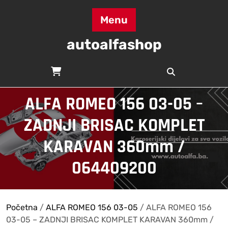
Skip
to
Menu
content
autoalfashop
ALFA ROMEO 156 03-05 –
ZADNJI BRISAC KOMPLET
KARAVAN 360mm /
064409200
Početna
/
ALFA ROMEO 156 03-05
/ ALFA ROMEO 156
03-05 – ZADNJI BRISAC KOMPLET KARAVAN 360mm /