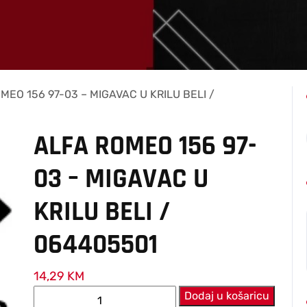
MEO 156 97-03 – MIGAVAC U KRILU BELI /
ALFA ROMEO 156 97-
03 – MIGAVAC U
KRILU BELI /
064405501
14,29
KM
ALFA
Dodaj u košaricu