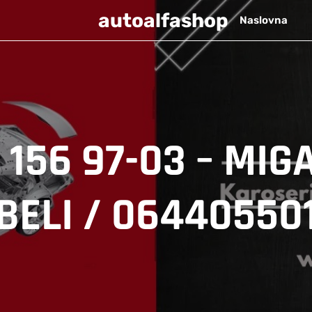
autoalfashop
Naslovna
156 97-03 – MIG
BELI / 06440550