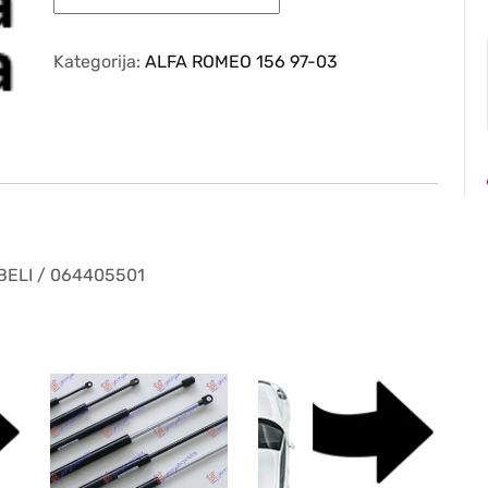
ROMEO
156
97-
Kategorija:
ALFA ROMEO 156 97-03
03
–
MIGAVAC
U
KRILU
BELI
/
064405501
BELI / 064405501
količina