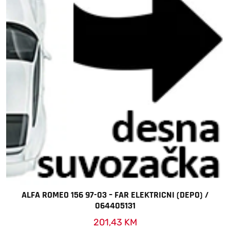
ALFA ROMEO 156 97-03 – FAR ELEKTRICNI (DEPO) /
064405131
201,43
KM