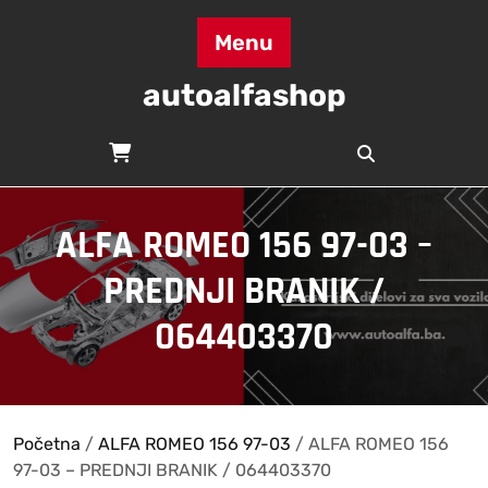
Skip
to
Menu
content
autoalfashop
ALFA ROMEO 156 97-03 –
PREDNJI BRANIK /
064403370
Početna
/
ALFA ROMEO 156 97-03
/ ALFA ROMEO 156
97-03 – PREDNJI BRANIK / 064403370