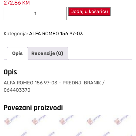
272,86
KM
ALFA
Dodaj u košaricu
ROMEO
156
97-
Kategorija:
ALFA ROMEO 156 97-03
03
–
Opis
Recenzije (0)
PREDNJI
BRANIK
/
Opis
064403370
ALFA ROMEO 156 97-03 – PREDNJI BRANIK /
količina
064403370
Povezani proizvodi