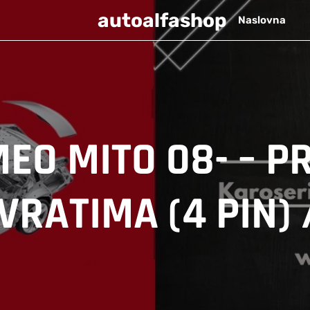
autoalfashop
Naslovna
EO MITO 08- – P
RATIMA (4 PIN) 