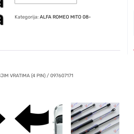
ROMEO
MITO
08-
Kategorija:
ALFA ROMEO MITO 08-
–
PREKIDAC
U
PREDNJIM
VRATIMA
(4
PIN)
/
IM VRATIMA (4 PIN) / 097607171
097607171
količina