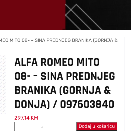
MEO MITO 08- – SINA PREDNJEG BRANIKA (GORNJA &
ALFA ROMEO MITO
08- – SINA PREDNJEG
BRANIKA (GORNJA &
DONJA) / 097603840
297,14
KM
ALFA
Dodaj u košaricu