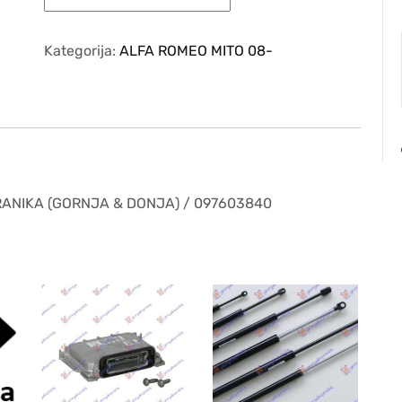
ROMEO
MITO
08-
Kategorija:
ALFA ROMEO MITO 08-
–
SINA
PREDNJEG
BRANIKA
(GORNJA
&
DONJA)
RANIKA (GORNJA & DONJA) / 097603840
/
097603840
količina