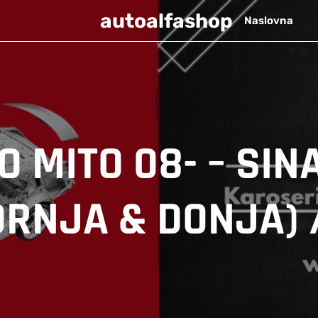
autoalfashop
Naslovna
 MITO 08- – SI
ORNJA & DONJA) 