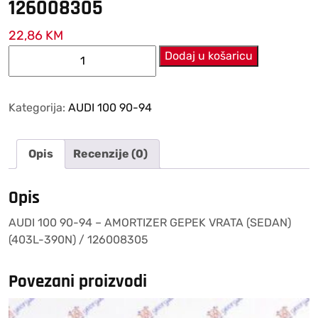
126008305
22,86
KM
AUDI
Dodaj u košaricu
100
90-
94
Kategorija:
AUDI 100 90-94
–
AMORTIZER
Opis
Recenzije (0)
GEPEK
VRATA
(SEDAN)
Opis
(403L-
AUDI 100 90-94 – AMORTIZER GEPEK VRATA (SEDAN)
390N)
(403L-390N) / 126008305
/
126008305
količina
Povezani proizvodi