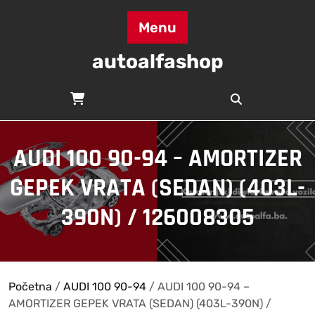
Skip
to
Menu
content
autoalfashop
AUDI 100 90-94 – AMORTIZER
GEPEK VRATA (SEDAN) (403L-
390N) / 126008305
Početna
/
AUDI 100 90-94
/ AUDI 100 90-94 –
AMORTIZER GEPEK VRATA (SEDAN) (403L-390N) /