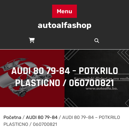
Skip
to
Menu
content
autoalfashop
AUDI 80 79-84 – POTKRILO
PLASTICNO / 060700821
Početna
/
AUDI 80 79-84
/ AUDI 80 79-84 – POTKRILO
PLASTICNO / 060700821