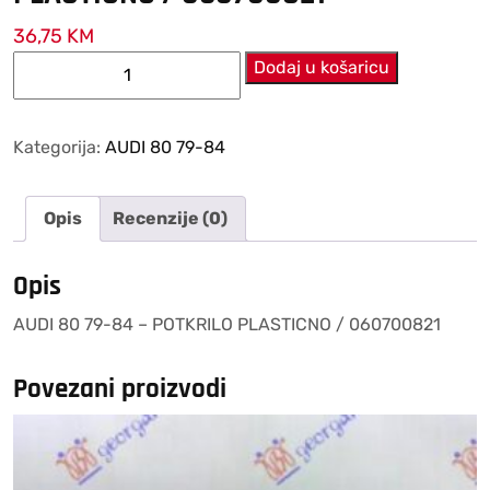
36,75
KM
AUDI
Dodaj u košaricu
80
79-
84
Kategorija:
AUDI 80 79-84
–
POTKRILO
Opis
Recenzije (0)
PLASTICNO
/
060700821
Opis
količina
AUDI 80 79-84 – POTKRILO PLASTICNO / 060700821
Povezani proizvodi