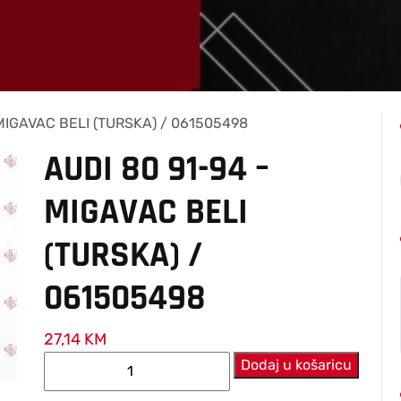
 MIGAVAC BELI (TURSKA) / 061505498
AUDI 80 91-94 –
MIGAVAC BELI
(TURSKA) /
061505498
27,14
KM
AUDI
Dodaj u košaricu
80