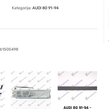
91-
94
Kategorija:
AUDI 80 91-94
–
MIGAVAC
BELI
(TURSKA)
/
061505498
količina
061505498
AUDI 80 91-94 –