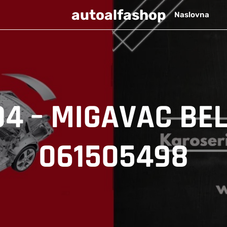
autoalfashop
Naslovna
94 – MIGAVAC BEL
061505498