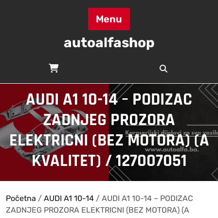
Skip
to
Menu
content
autoalfashop
AUDI A1 10-14 – PODIZAC
ZADNJEG PROZORA
ELEKTRICNI (BEZ MOTORA) (A
KVALITET) / 127007051
Početna
/
AUDI A1 10-14
/ AUDI A1 10-14 – PODIZAC
ZADNJEG PROZORA ELEKTRICNI (BEZ MOTORA) (A