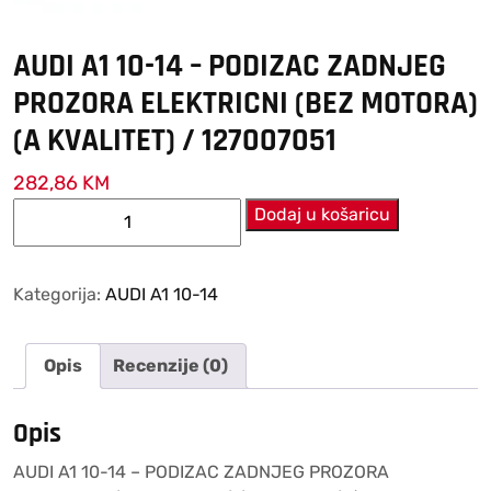
AUDI A1 10-14 – PODIZAC ZADNJEG
PROZORA ELEKTRICNI (BEZ MOTORA)
(A KVALITET) / 127007051
282,86
KM
AUDI
Dodaj u košaricu
A1
10-
14
Kategorija:
AUDI A1 10-14
–
PODIZAC
Opis
Recenzije (0)
ZADNJEG
PROZORA
ELEKTRICNI
Opis
(BEZ
AUDI A1 10-14 – PODIZAC ZADNJEG PROZORA
MOTORA)