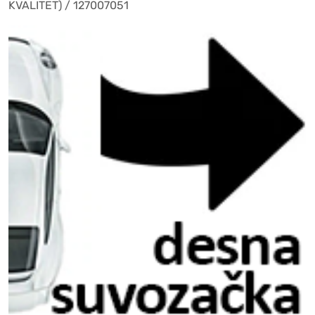
KVALITET) / 127007051