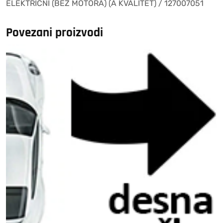
ELEKTRICNI (BEZ MOTORA) (A KVALITET) / 127007051
(A
KVALITET)
/
Povezani proizvodi
127007051
količina