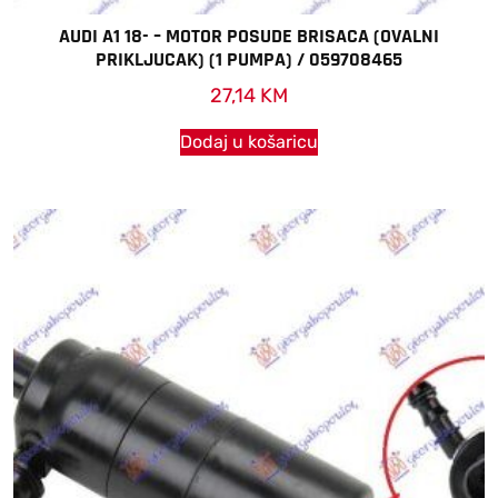
AUDI A1 18- – MOTOR POSUDE BRISACA (OVALNI
PRIKLJUCAK) (1 PUMPA) / 059708465
27,14
KM
Dodaj u košaricu