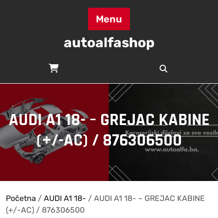
Skip
to
Menu
content
autoalfashop
AUDI A1 18- – GREJAC KABINE
(+/-AC) / 876306500
Početna
/
AUDI A1 18-
/ AUDI A1 18- – GREJAC KABINE
(+/-AC) / 876306500