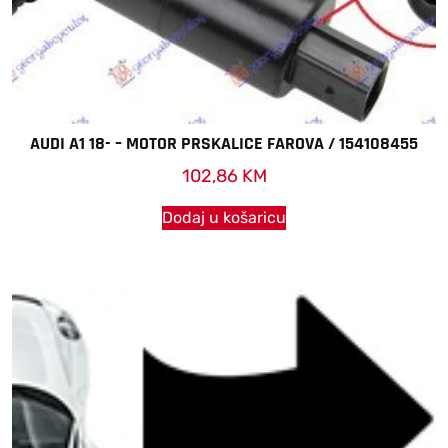
AUDI A1 18- – MOTOR PRSKALICE FAROVA / 154108455
102,86
KM
Dodaj u košaricu