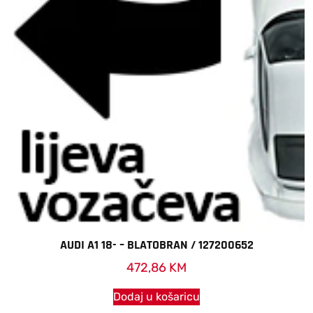
AUDI A1 18- – BLATOBRAN / 127200652
472,86
KM
Dodaj u košaricu