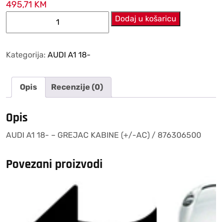
495,71
KM
AUDI
Dodaj u košaricu
A1
18-
–
Kategorija:
AUDI A1 18-
GREJAC
KABINE
Opis
Recenzije (0)
(+/-
AC)
/
Opis
876306500
AUDI A1 18- – GREJAC KABINE (+/-AC) / 876306500
količina
Povezani proizvodi