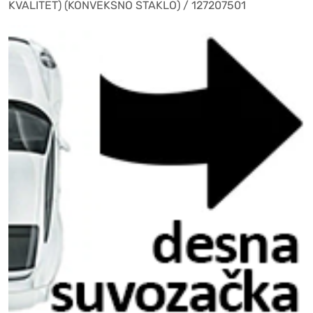
KVALITET) (KONVEKSNO STAKLO) / 127207501