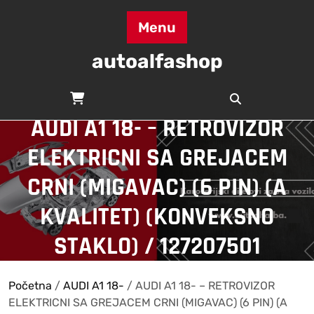
Skip
to
Menu
content
autoalfashop
AUDI A1 18- – RETROVIZOR
ELEKTRICNI SA GREJACEM
CRNI (MIGAVAC) (6 PIN) (A
KVALITET) (KONVEKSNO
STAKLO) / 127207501
Početna
/
AUDI A1 18-
/ AUDI A1 18- – RETROVIZOR
ELEKTRICNI SA GREJACEM CRNI (MIGAVAC) (6 PIN) (A