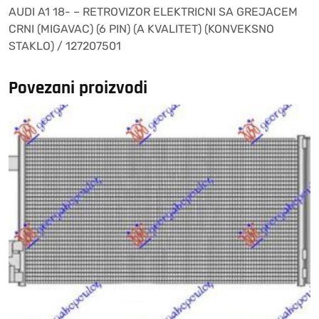
AUDI A1 18- – RETROVIZOR ELEKTRICNI SA GREJACEM
(6
CRNI (MIGAVAC) (6 PIN) (A KVALITET) (KONVEKSNO
PIN)
STAKLO) / 127207501
(A
KVALITET)
(KONVEKSNO
Povezani proizvodi
STAKLO)
/
127207501
količina