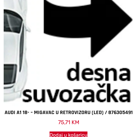
AUDI A1 18- – MIGAVAC U RETROVIZORU (LED) / 876305491
75,71
KM
Dodaj u košaricu