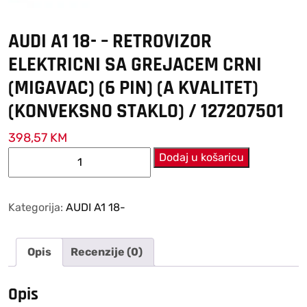
AUDI A1 18- – RETROVIZOR
ELEKTRICNI SA GREJACEM CRNI
(MIGAVAC) (6 PIN) (A KVALITET)
(KONVEKSNO STAKLO) / 127207501
398,57
KM
AUDI
Dodaj u košaricu
A1
18-
–
Kategorija:
AUDI A1 18-
RETROVIZOR
ELEKTRICNI
Opis
Recenzije (0)
SA
GREJACEM
CRNI
Opis
(MIGAVAC)