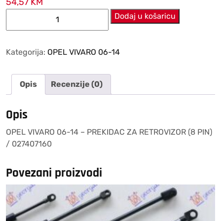
54,57
KM
OPEL
Dodaj u košaricu
VIVARO
06-
14
Kategorija:
OPEL VIVARO 06-14
–
PREKIDAC
Opis
Recenzije (0)
ZA
RETROVIZOR
(8
Opis
PIN)
OPEL VIVARO 06-14 – PREKIDAC ZA RETROVIZOR (8 PIN)
/
/ 027407160
027407160
količina
Povezani proizvodi