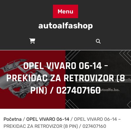
Skip
to
Menu
content
autoalfashop
OPEL VIVARO 06-14 –
PREKIDAC ZA RETROVIZOR (8
PIN) / 027407160
Početna
/
OPEL VIVARO 06-14
/ OPEL VIVARO 06-14 –
PREKIDAC ZA RETROVIZOR (8 PIN) / 027407160