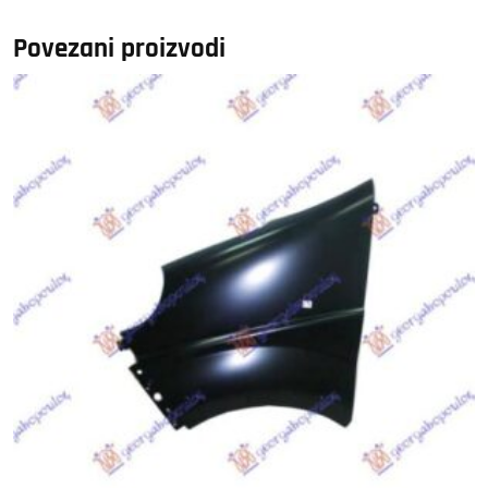
/
028506111
Povezani proizvodi
količina