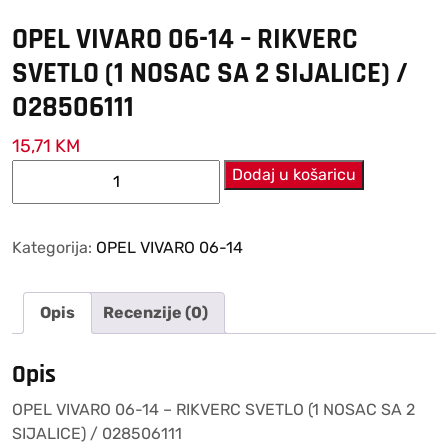
OPEL VIVARO 06-14 – RIKVERC
SVETLO (1 NOSAC SA 2 SIJALICE) /
028506111
15,71
KM
OPEL
Dodaj u košaricu
VIVARO
06-
14
Kategorija:
OPEL VIVARO 06-14
–
RIKVERC
Opis
Recenzije (0)
SVETLO
(1
NOSAC
Opis
SA
OPEL VIVARO 06-14 – RIKVERC SVETLO (1 NOSAC SA 2
2
SIJALICE) / 028506111
SIJALICE)