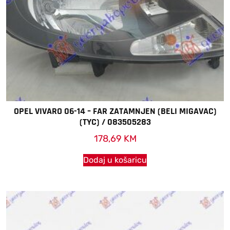
OPEL VIVARO 06-14 – FAR ZATAMNJEN (BELI MIGAVAC)
(TYC) / 083505283
178,69
KM
Dodaj u košaricu