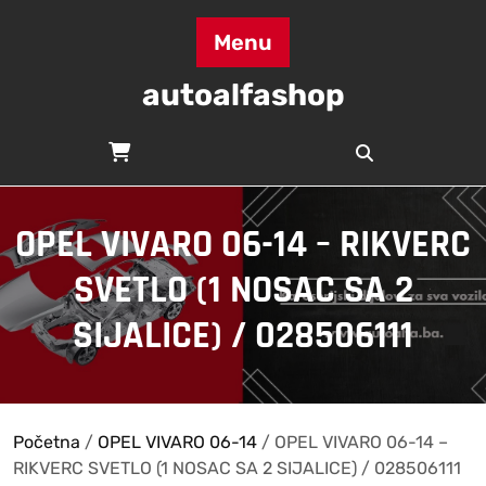
Skip
to
Menu
content
autoalfashop
OPEL VIVARO 06-14 – RIKVERC
SVETLO (1 NOSAC SA 2
SIJALICE) / 028506111
Početna
/
OPEL VIVARO 06-14
/ OPEL VIVARO 06-14 –
RIKVERC SVETLO (1 NOSAC SA 2 SIJALICE) / 028506111