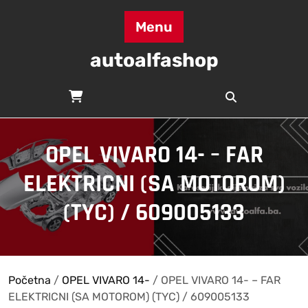
Skip
to
Menu
content
autoalfashop
OPEL VIVARO 14- – FAR
ELEKTRICNI (SA MOTOROM)
(TYC) / 609005133
Početna
/
OPEL VIVARO 14-
/ OPEL VIVARO 14- – FAR
ELEKTRICNI (SA MOTOROM) (TYC) / 609005133