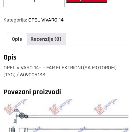
VIVARO
14-
–
Kategorija:
OPEL VIVARO 14-
FAR
ELEKTRICNI
Opis
Recenzije (0)
(SA
MOTOROM)
(TYC)
Opis
/
OPEL VIVARO 14- – FAR ELEKTRICNI (SA MOTOROM)
609005133
(TYC) / 609005133
količina
Povezani proizvodi