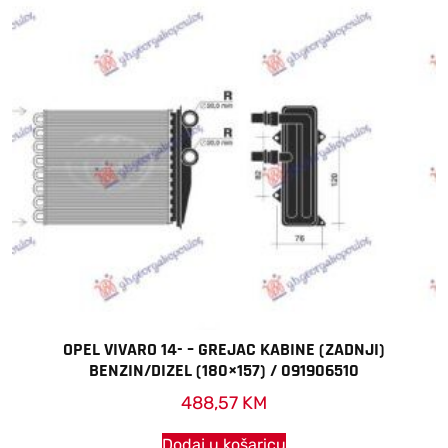
OPEL VIVARO 14- – GREJAC KABINE (ZADNJI)
BENZIN/DIZEL (180×157) / 091906510
488,57
KM
Dodaj u košaricu