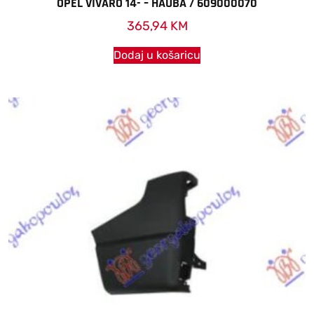
OPEL VIVARO 14- – HAUBA / 609000070
365,94
KM
Dodaj u košaricu