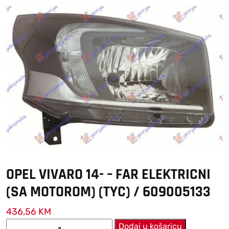
OPEL VIVARO 14- – FAR ELEKTRICNI
(SA MOTOROM) (TYC) / 609005133
436,56
KM
OPEL
Dodaj u košaricu