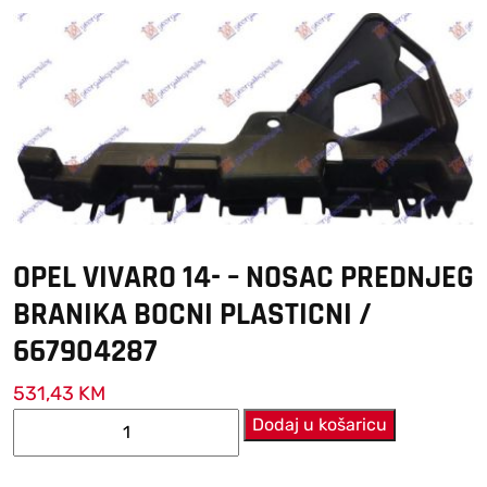
OPEL VIVARO 14- – NOSAC PREDNJEG
BRANIKA BOCNI PLASTICNI /
667904287
531,43
KM
OPEL
Dodaj u košaricu
VIVARO
14-