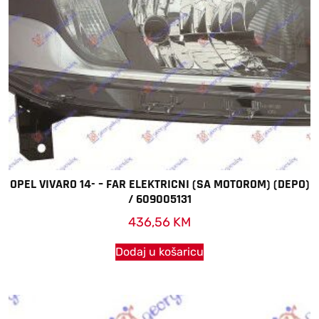
OPEL VIVARO 14- – FAR ELEKTRICNI (SA MOTOROM) (DEPO)
/ 609005131
436,56
KM
Dodaj u košaricu