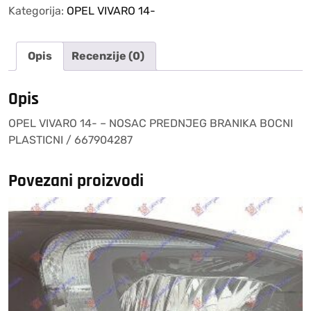
–
Kategorija:
OPEL VIVARO 14-
NOSAC
PREDNJEG
Opis
Recenzije (0)
BRANIKA
BOCNI
PLASTICNI
Opis
/
OPEL VIVARO 14- – NOSAC PREDNJEG BRANIKA BOCNI
667904287
PLASTICNI / 667904287
količina
Povezani proizvodi