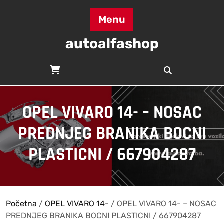
Skip
to
Menu
content
autoalfashop
OPEL VIVARO 14- – NOSAC
PREDNJEG BRANIKA BOCNI
PLASTICNI / 667904287
Početna
/
OPEL VIVARO 14-
/ OPEL VIVARO 14- – NOSAC
PREDNJEG BRANIKA BOCNI PLASTICNI / 667904287