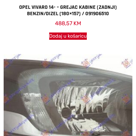
OPEL VIVARO 14- – GREJAC KABINE (ZADNJI)
BENZIN/DIZEL (180×157) / 091906510
488,57
KM
Dodaj u košaricu