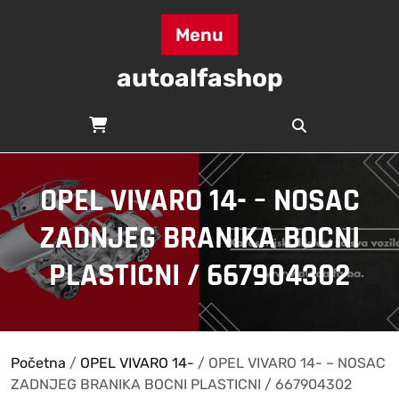
Skip
to
Menu
content
autoalfashop
OPEL VIVARO 14- – NOSAC
ZADNJEG BRANIKA BOCNI
PLASTICNI / 667904302
Početna
/
OPEL VIVARO 14-
/ OPEL VIVARO 14- – NOSAC
ZADNJEG BRANIKA BOCNI PLASTICNI / 667904302