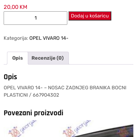
20,00
KM
OPEL
Dodaj u košaricu
VIVARO
14-
–
Kategorija:
OPEL VIVARO 14-
NOSAC
ZADNJEG
Opis
Recenzije (0)
BRANIKA
BOCNI
PLASTICNI
Opis
/
OPEL VIVARO 14- – NOSAC ZADNJEG BRANIKA BOCNI
667904302
PLASTICNI / 667904302
količina
Povezani proizvodi