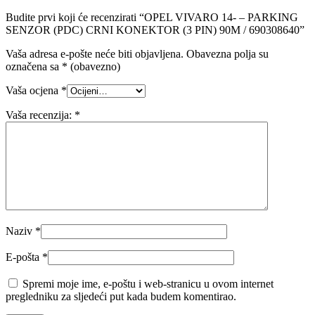
Budite prvi koji će recenzirati “OPEL VIVARO 14- – PARKING
SENZOR (PDC) CRNI KONEKTOR (3 PIN) 90M / 690308640”
Vaša adresa e-pošte neće biti objavljena.
Obavezna polja su
označena sa
* (obavezno)
Vaša ocjena
*
Vaša recenzija:
*
Naziv
*
E-pošta
*
Spremi moje ime, e-poštu i web-stranicu u ovom internet
pregledniku za sljedeći put kada budem komentirao.