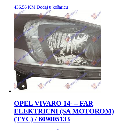
436,56
KM
Dodaj u košaricu
OPEL VIVARO 14- – FAR
ELEKTRICNI (SA MOTOROM)
(TYC) / 609005133