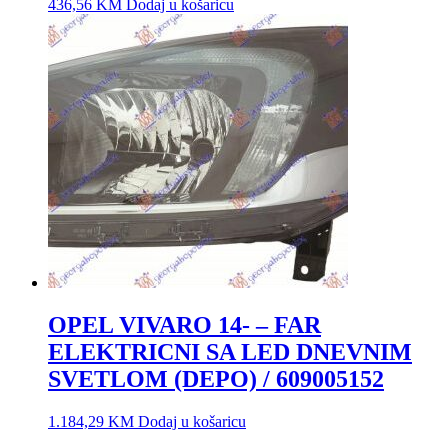
436,56
KM
Dodaj u košaricu
OPEL VIVARO 14- – FAR
ELEKTRICNI SA LED DNEVNIM
SVETLOM (DEPO) / 609005152
1.184,29
KM
Dodaj u košaricu