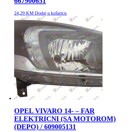
667900651
24,29
KM
Dodaj u košaricu
OPEL VIVARO 14- – FAR
ELEKTRICNI (SA MOTOROM)
(DEPO) / 609005131