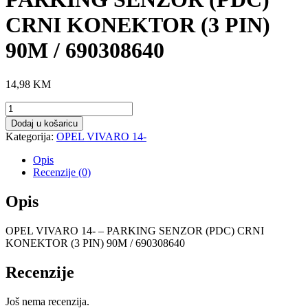
CRNI KONEKTOR (3 PIN)
90M / 690308640
14,98
KM
OPEL
VIVARO
Dodaj u košaricu
14-
Kategorija:
OPEL VIVARO 14-
–
PARKING
Opis
SENZOR
Recenzije (0)
(PDC)
CRNI
Opis
KONEKTOR
(3
OPEL VIVARO 14- – PARKING SENZOR (PDC) CRNI
PIN)
KONEKTOR (3 PIN) 90M / 690308640
90M
/
690308640
Recenzije
količina
Još nema recenzija.