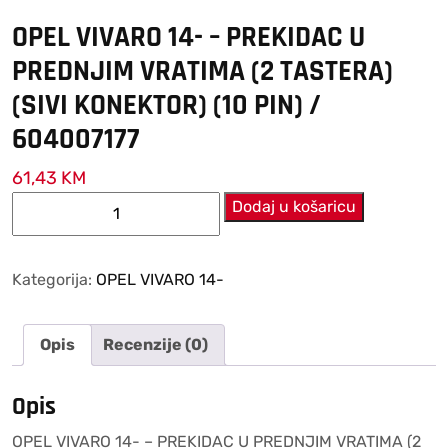
OPEL VIVARO 14- – PREKIDAC U
PREDNJIM VRATIMA (2 TASTERA)
(SIVI KONEKTOR) (10 PIN) /
604007177
61,43
KM
OPEL
Dodaj u košaricu
VIVARO
14-
–
Kategorija:
OPEL VIVARO 14-
PREKIDAC
U
Opis
Recenzije (0)
PREDNJIM
VRATIMA
(2
Opis
TASTERA)
OPEL VIVARO 14- – PREKIDAC U PREDNJIM VRATIMA (2
(SIVI