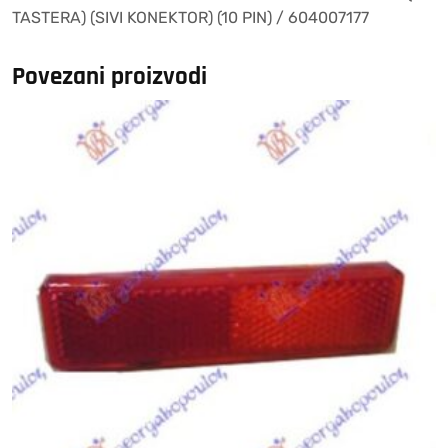
TASTERA) (SIVI KONEKTOR) (10 PIN) / 604007177
KONEKTOR)
(10
PIN)
Povezani proizvodi
/
604007177
količina