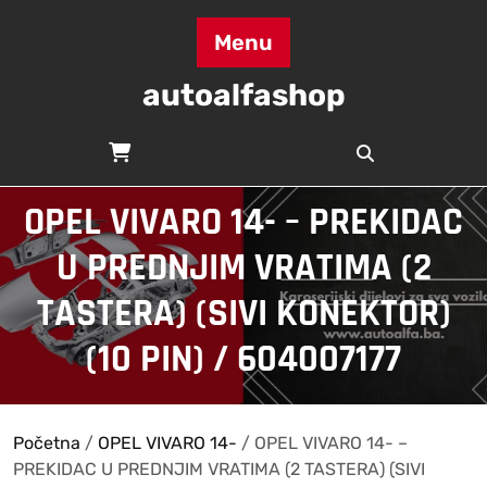
Skip
to
Menu
content
autoalfashop
OPEL VIVARO 14- – PREKIDAC
U PREDNJIM VRATIMA (2
TASTERA) (SIVI KONEKTOR)
(10 PIN) / 604007177
Početna
/
OPEL VIVARO 14-
/ OPEL VIVARO 14- –
PREKIDAC U PREDNJIM VRATIMA (2 TASTERA) (SIVI