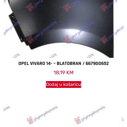
OPEL VIVARO 14- – BLATOBRAN / 667900652
18,19
KM
Dodaj u košaricu