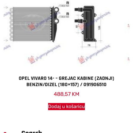
OPEL VIVARO 14- – GREJAC KABINE (ZADNJI)
BENZIN/DIZEL (180×157) / 091906510
488,57
KM
Dodaj u košaricu