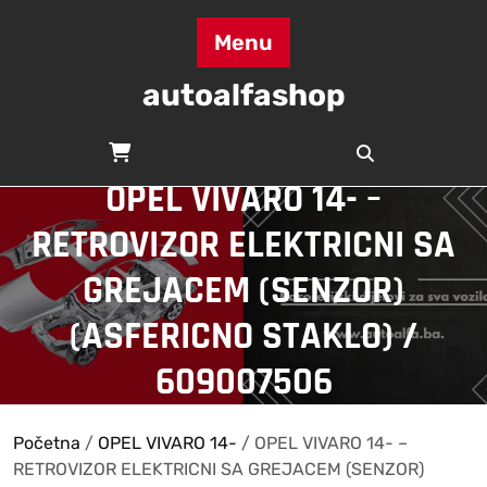
Skip
to
Menu
content
autoalfashop
OPEL VIVARO 14- –
RETROVIZOR ELEKTRICNI SA
GREJACEM (SENZOR)
(ASFERICNO STAKLO) /
609007506
Početna
/
OPEL VIVARO 14-
/ OPEL VIVARO 14- –
RETROVIZOR ELEKTRICNI SA GREJACEM (SENZOR)