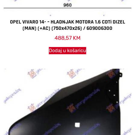
OPEL VIVARO 14- – HLADNJAK MOTORA 1.6 CDTi DIZEL
(MAN) (+AC) (750x470x26) / 609006300
488,57
KM
Dodaj u košaricu