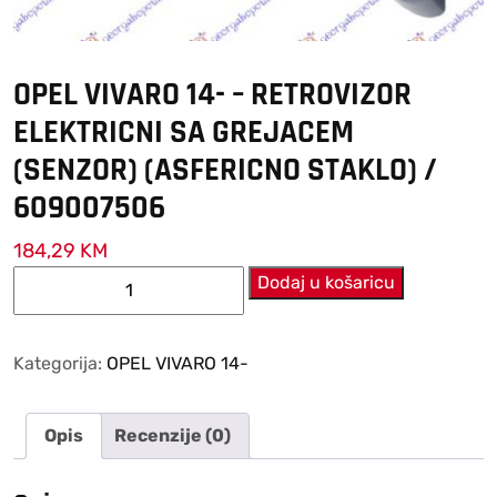
OPEL VIVARO 14- – RETROVIZOR
ELEKTRICNI SA GREJACEM
(SENZOR) (ASFERICNO STAKLO) /
609007506
184,29
KM
OPEL
Dodaj u košaricu
VIVARO
14-
–
Kategorija:
OPEL VIVARO 14-
RETROVIZOR
ELEKTRICNI
Opis
Recenzije (0)
SA
GREJACEM
(SENZOR)