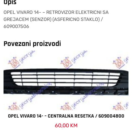
Opis
(ASFERICNO
OPEL VIVARO 14- – RETROVIZOR ELEKTRICNI SA
STAKLO)
GREJACEM (SENZOR) (ASFERICNO STAKLO) /
/
609007506
609007506
količina
Povezani proizvodi
OPEL VIVARO 14- – CENTRALNA RESETKA / 609004800
60,00
KM