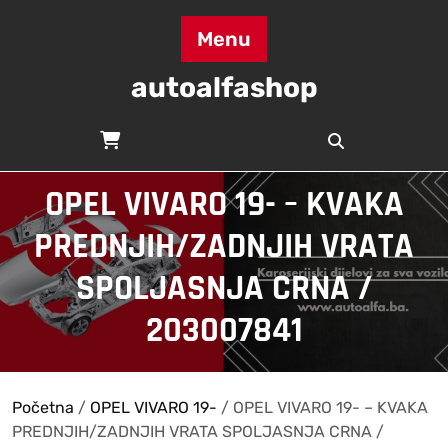
Skip
to
Menu
content
autoalfashop
OPEL VIVARO 19- – KVAKA
PREDNJIH/ZADNJIH VRATA
SPOLJASNJA CRNA /
203007841
Početna
/
OPEL VIVARO 19-
/ OPEL VIVARO 19- – KVAKA
PREDNJIH/ZADNJIH VRATA SPOLJASNJA CRNA /