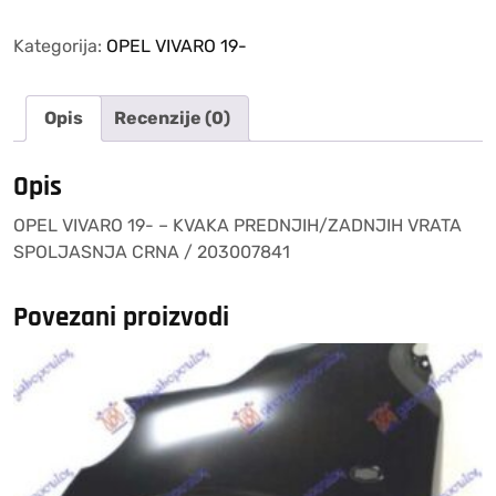
19-
–
Kategorija:
OPEL VIVARO 19-
KVAKA
PREDNJIH/ZADNJIH
Opis
Recenzije (0)
VRATA
SPOLJASNJA
CRNA
Opis
/
OPEL VIVARO 19- – KVAKA PREDNJIH/ZADNJIH VRATA
203007841
SPOLJASNJA CRNA / 203007841
količina
Povezani proizvodi