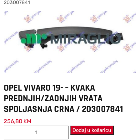
203007841
OPEL VIVARO 19- – KVAKA
PREDNJIH/ZADNJIH VRATA
SPOLJASNJA CRNA / 203007841
256,80
KM
OPEL
Dodaj u košaricu
VIVARO