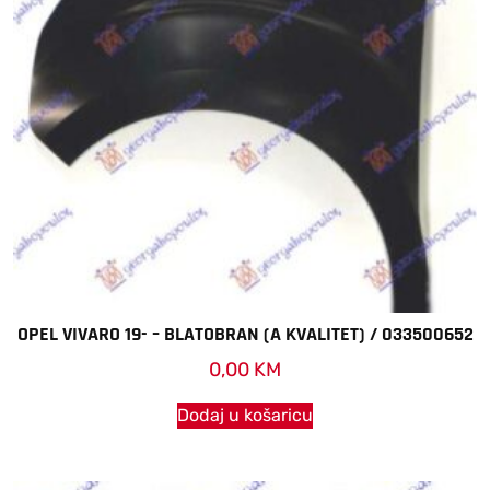
OPEL VIVARO 19- – BLATOBRAN (A KVALITET) / 033500652
0,00
KM
Dodaj u košaricu