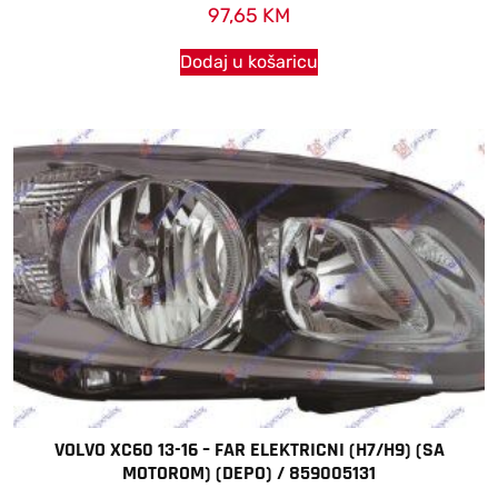
97,65
KM
Dodaj u košaricu
VOLVO XC60 13-16 – FAR ELEKTRICNI (H7/H9) (SA
MOTOROM) (DEPO) / 859005131