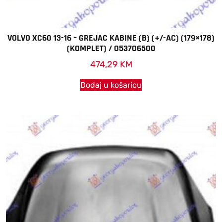
VOLVO XC60 13-16 – GREJAC KABINE (B) (+/-AC) (179×178)
(KOMPLET) / 053706500
474,29
KM
Dodaj u košaricu