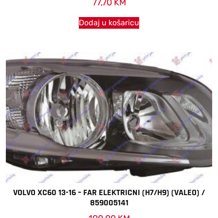
77,70
KM
Dodaj u košaricu
VOLVO XC60 13-16 – FAR ELEKTRICNI (H7/H9) (VALEO) /
859005141