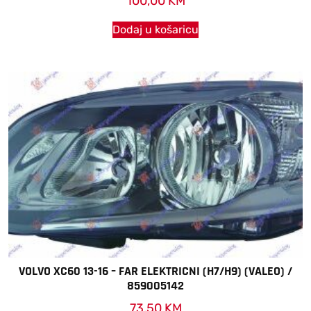
100,00
KM
Dodaj u košaricu
VOLVO XC60 13-16 – FAR ELEKTRICNI (H7/H9) (VALEO) /
859005142
73,50
KM