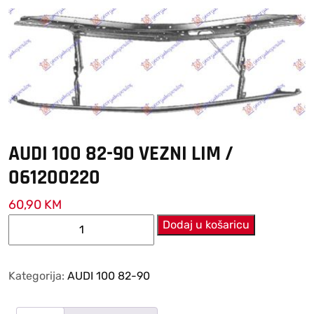
AUDI 100 82-90 VEZNI LIM /
061200220
60,90
KM
AUDI
Dodaj u košaricu
100
82-
90
Kategorija:
AUDI 100 82-90
VEZNI
LIM