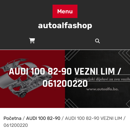
Skip
to
Menu
content
autoalfashop
AUDI 100 82-90 VEZNI LIM /
061200220
Početna
/
AUDI 100 82-90
/ AUDI 100 82-90 VEZNI LIM /
061200220