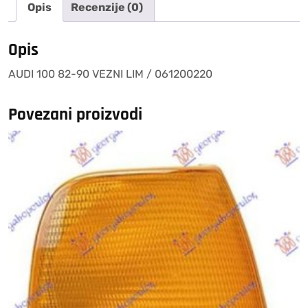
Opis
Recenzije (0)
/
061200220
količina
Opis
AUDI 100 82-90 VEZNI LIM / 061200220
Povezani proizvodi