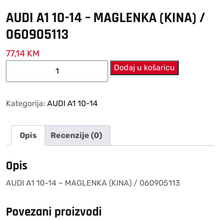
AUDI A1 10-14 – MAGLENKA (KINA) /
060905113
77,14
KM
AUDI
Dodaj u košaricu
A1
10-
14
Kategorija:
AUDI A1 10-14
–
MAGLENKA
Opis
Recenzije (0)
(KINA)
/
060905113
Opis
količina
AUDI A1 10-14 – MAGLENKA (KINA) / 060905113
Povezani proizvodi