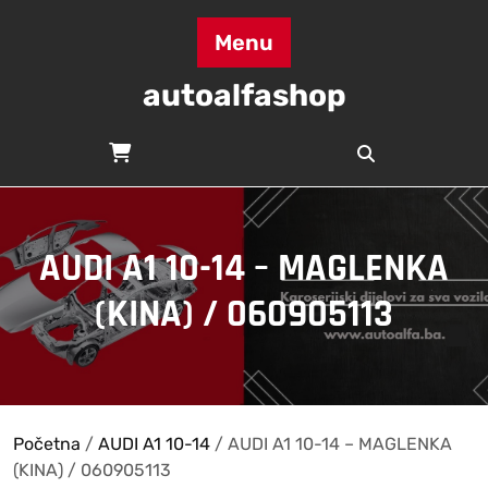
Skip
to
Menu
content
autoalfashop
AUDI A1 10-14 – MAGLENKA
(KINA) / 060905113
Početna
/
AUDI A1 10-14
/ AUDI A1 10-14 – MAGLENKA
(KINA) / 060905113