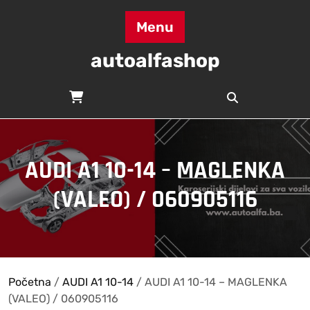
Skip
to
Menu
content
autoalfashop
AUDI A1 10-14 – MAGLENKA
(VALEO) / 060905116
Početna
/
AUDI A1 10-14
/ AUDI A1 10-14 – MAGLENKA
(VALEO) / 060905116