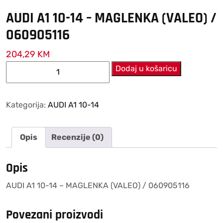
AUDI A1 10-14 – MAGLENKA (VALEO) /
060905116
204,29
KM
AUDI
Dodaj u košaricu
A1
10-
14
Kategorija:
AUDI A1 10-14
–
MAGLENKA
Opis
Recenzije (0)
(VALEO)
/
060905116
Opis
količina
AUDI A1 10-14 – MAGLENKA (VALEO) / 060905116
Povezani proizvodi