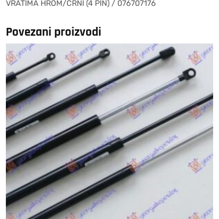
VRATIMA HROM/CRNI (4 PIN) / 076707176
PIN)
/
076707176
Povezani proizvodi
količina