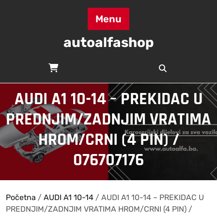
Skip
to
Menu
content
autoalfashop
AUDI A1 10-14 – PREKIDAC U
PREDNJIM/ZADNJIM VRATIMA
HROM/CRNI (4 PIN) /
076707176
Početna
/
AUDI A1 10-14
/ AUDI A1 10-14 – PREKIDAC U
PREDNJIM/ZADNJIM VRATIMA HROM/CRNI (4 PIN) /