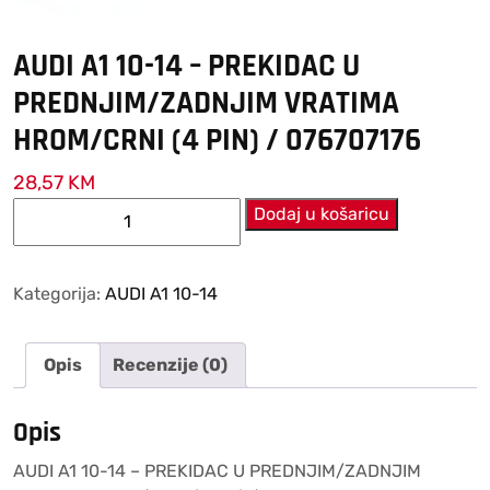
AUDI A1 10-14 – PREKIDAC U
PREDNJIM/ZADNJIM VRATIMA
HROM/CRNI (4 PIN) / 076707176
28,57
KM
AUDI
Dodaj u košaricu
A1
10-
14
Kategorija:
AUDI A1 10-14
–
PREKIDAC
Opis
Recenzije (0)
U
PREDNJIM/ZADNJIM
VRATIMA
Opis
HROM/CRNI
AUDI A1 10-14 – PREKIDAC U PREDNJIM/ZADNJIM
(4