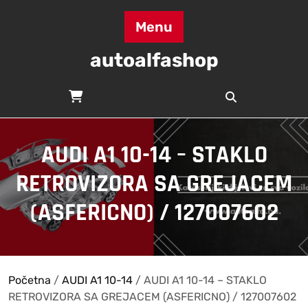
Skip
to
Menu
content
autoalfashop
AUDI A1 10-14 – STAKLO
RETROVIZORA SA GREJACEM
(ASFERICNO) / 127007602
Početna
/
AUDI A1 10-14
/ AUDI A1 10-14 – STAKLO
RETROVIZORA SA GREJACEM (ASFERICNO) / 127007602