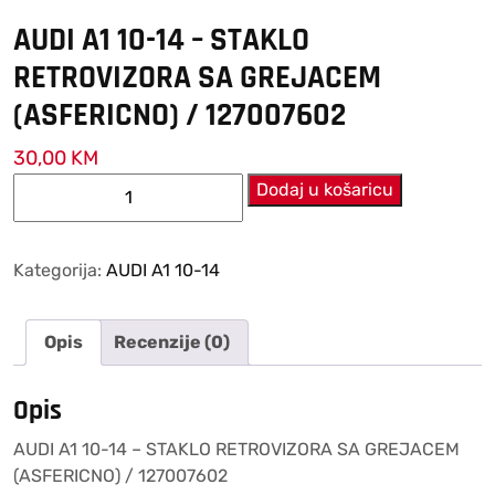
AUDI A1 10-14 – STAKLO
RETROVIZORA SA GREJACEM
(ASFERICNO) / 127007602
30,00
KM
AUDI
Dodaj u košaricu
A1
10-
14
Kategorija:
AUDI A1 10-14
–
STAKLO
Opis
Recenzije (0)
RETROVIZORA
SA
GREJACEM
Opis
(ASFERICNO)
AUDI A1 10-14 – STAKLO RETROVIZORA SA GREJACEM
/
(ASFERICNO) / 127007602
127007602