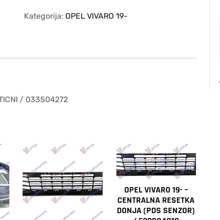
19-
–
Kategorija:
OPEL VIVARO 19-
NOSAC
MAGLENKE
PLASTICNI
/
033504272
količina
ICNI / 033504272
OPEL VIVARO 19- –
CENTRALNA RESETKA
DONJA (PDS SENZOR)