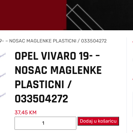
19- – NOSAC MAGLENKE PLASTICNI / 033504272
OPEL VIVARO 19- –
NOSAC MAGLENKE
PLASTICNI /
033504272
37,45
KM
OPEL
Dodaj u košaricu
VIVARO