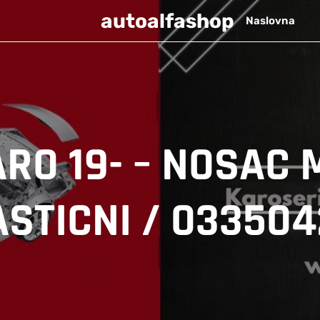
autoalfashop
Naslovna
ARO 19- – NOSAC
ASTICNI / 033504