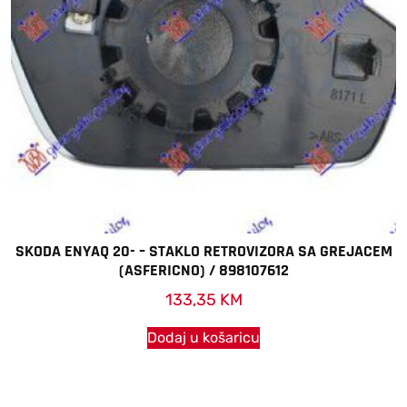
SKODA ENYAQ 20- – STAKLO RETROVIZORA SA GREJACEM
(ASFERICNO) / 898107612
133,35
KM
Dodaj u košaricu