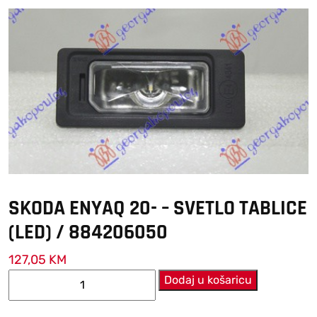
SKODA ENYAQ 20- – SVETLO TABLICE
(LED) / 884206050
127,05
KM
SKODA
Dodaj u košaricu
ENYAQ
20-