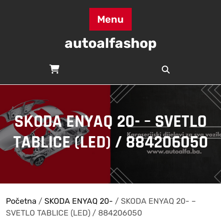
Skip
to
Menu
content
autoalfashop
SKODA ENYAQ 20- – SVETLO
TABLICE (LED) / 884206050
Početna
/
SKODA ENYAQ 20-
/ SKODA ENYAQ 20- –
SVETLO TABLICE (LED) / 884206050