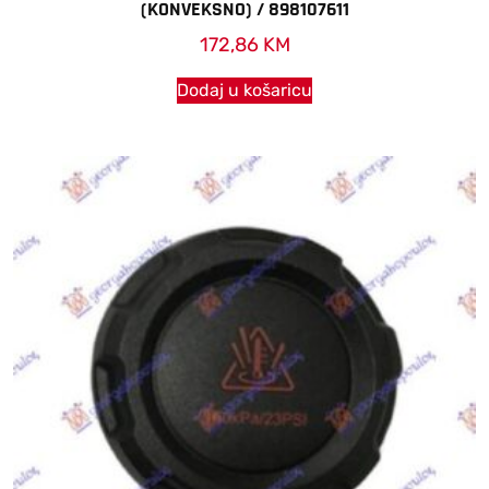
(KONVEKSNO) / 898107611
172,86
KM
Dodaj u košaricu