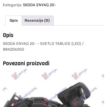
–
Kategorija:
SKODA ENYAQ 20-
SVETLO
TABLICE
Opis
Recenzije (0)
(LED)
/
884206050
Opis
količina
SKODA ENYAQ 20- – SVETLO TABLICE (LED) /
884206050
Povezani proizvodi