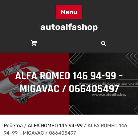
Skip
to
Menu
content
autoalfashop
ALFA ROMEO 146 94-99 –
MIGAVAC / 066405497
Početna
/
ALFA ROMEO 146 94-99
/ ALFA ROMEO 146
94-99 – MIGAVAC / 066405497