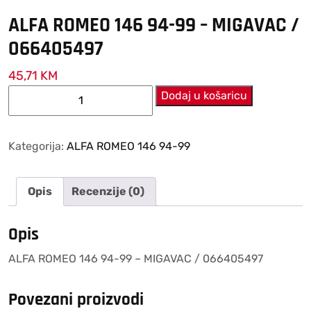
ALFA ROMEO 146 94-99 – MIGAVAC /
066405497
45,71
KM
ALFA
Dodaj u košaricu
ROMEO
146
94-
Kategorija:
ALFA ROMEO 146 94-99
99
–
Opis
Recenzije (0)
MIGAVAC
/
066405497
Opis
količina
ALFA ROMEO 146 94-99 – MIGAVAC / 066405497
Povezani proizvodi