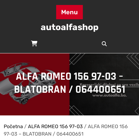
Skip
to
Menu
content
autoalfashop
ALFA ROMEO 156 97-03 –
BLATOBRAN / 064400651
Početna
/
ALFA ROMEO 156 97-03
/ ALFA ROMEO 156
97-03 – BLATOBRAN / 064400651