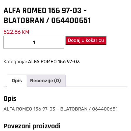
ALFA ROMEO 156 97-03 –
BLATOBRAN / 064400651
522,86
KM
ALFA
Dodaj u košaricu
ROMEO
156
97-
Kategorija:
ALFA ROMEO 156 97-03
03
–
Opis
Recenzije (0)
BLATOBRAN
/
064400651
Opis
količina
ALFA ROMEO 156 97-03 – BLATOBRAN / 064400651
Povezani proizvodi