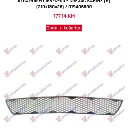
ALFA ROMEO 156 97-03 – GREJAC KABINE (B)
(210x180x26) / 019406500
177,14
KM
Dodaj u košaricu