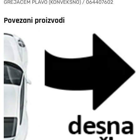
GREJACEM PLAVO (KONVEKSNO) / 064407602
(KONVEKSNO)
/
064407602
Povezani proizvodi
količina