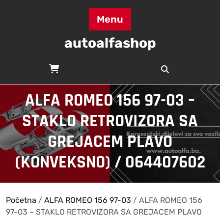
Skip
to
Menu
content
autoalfashop
ALFA ROMEO 156 97-03 –
STAKLO RETROVIZORA SA
GREJACEM PLAVO
(KONVEKSNO) / 064407602
Početna
/
ALFA ROMEO 156 97-03
/ ALFA ROMEO 156
97-03 – STAKLO RETROVIZORA SA GREJACEM PLAVO