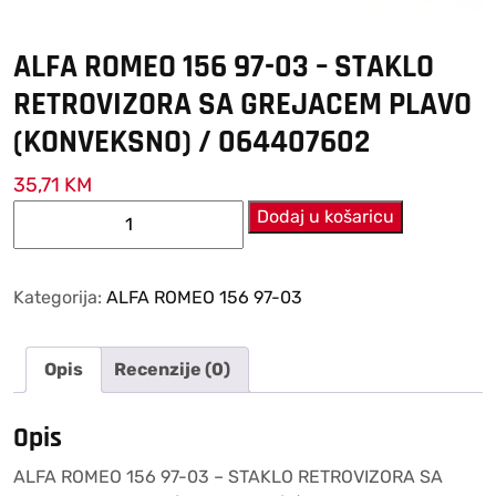
ALFA ROMEO 156 97-03 – STAKLO
RETROVIZORA SA GREJACEM PLAVO
(KONVEKSNO) / 064407602
35,71
KM
ALFA
Dodaj u košaricu
ROMEO
156
97-
Kategorija:
ALFA ROMEO 156 97-03
03
–
Opis
Recenzije (0)
STAKLO
RETROVIZORA
SA
Opis
GREJACEM
ALFA ROMEO 156 97-03 – STAKLO RETROVIZORA SA
PLAVO