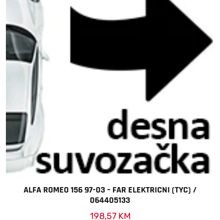
ALFA ROMEO 156 97-03 – FAR ELEKTRICNI (TYC) /
064405133
198,57
KM