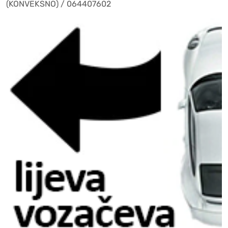
(KONVEKSNO) / 064407602