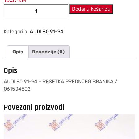
AUDI
Dodaj u košaricu
80
91-
94
Kategorija:
AUDI 80 91-94
–
RESETKA
Opis
Recenzije (0)
PREDNJEG
BRANIKA
/
Opis
061504802
AUDI 80 91-94 – RESETKA PREDNJEG BRANIKA /
količina
061504802
Povezani proizvodi