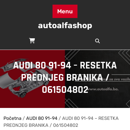
Skip
to
Menu
content
autoalfashop
AUDI 80 91-94 – RESETKA
PREDNJEG BRANIKA /
061504802
Početna
/
AUDI 80 91-94
/ AUDI 80 91-94 – RESETKA
PREDNJEG BRANIKA / 061504802