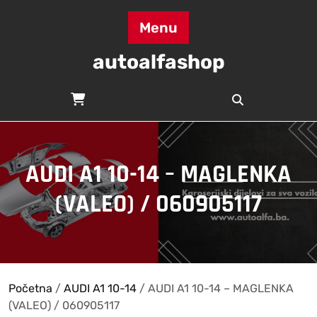
Skip
to
Menu
content
autoalfashop
AUDI A1 10-14 – MAGLENKA
(VALEO) / 060905117
Početna
/
AUDI A1 10-14
/ AUDI A1 10-14 – MAGLENKA
(VALEO) / 060905117