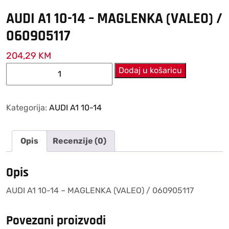
AUDI A1 10-14 – MAGLENKA (VALEO) /
060905117
204,29
KM
AUDI
Dodaj u košaricu
A1
10-
14
Kategorija:
AUDI A1 10-14
–
MAGLENKA
Opis
Recenzije (0)
(VALEO)
/
060905117
Opis
količina
AUDI A1 10-14 – MAGLENKA (VALEO) / 060905117
Povezani proizvodi