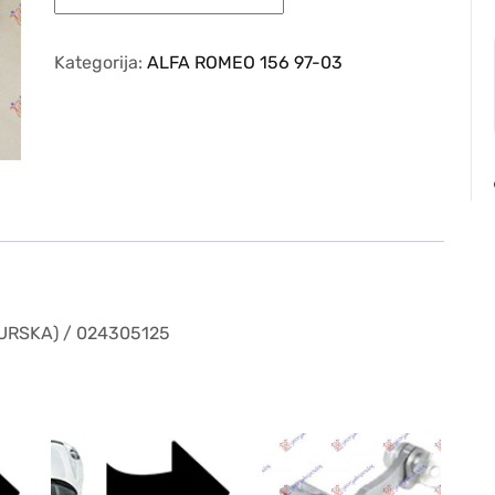
ROMEO
156
97-
Kategorija:
ALFA ROMEO 156 97-03
03
–
MAGLENKA
(H1)
(TURSKA)
/
024305125
količina
URSKA) / 024305125