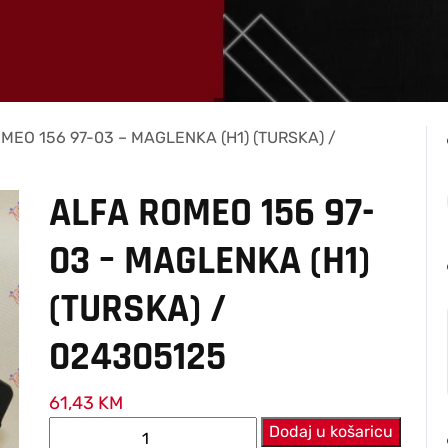
MEO 156 97-03 – MAGLENKA (H1) (TURSKA) /
ALFA ROMEO 156 97-
03 – MAGLENKA (H1)
(TURSKA) /
024305125
61,43
KM
ALFA
Dodaj u košaricu