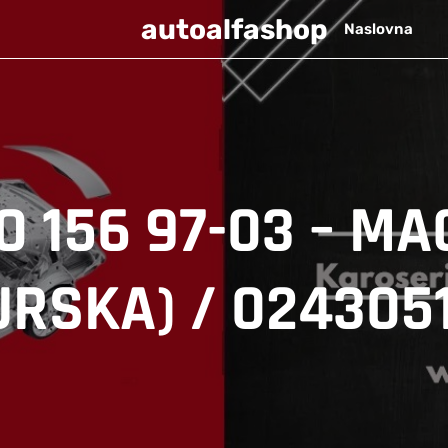
autoalfashop
Naslovna
 156 97-03 – MA
URSKA) / 024305